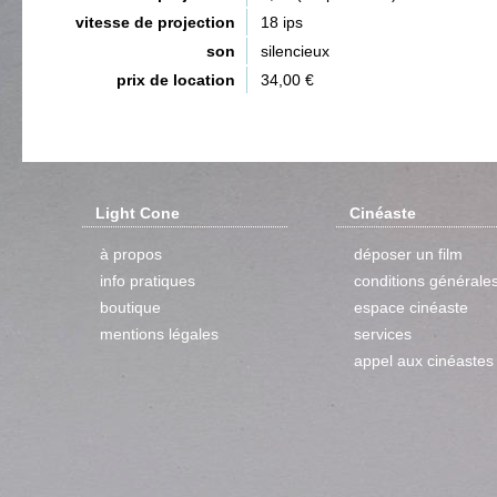
vitesse de projection
18 ips
son
silencieux
prix de location
34,00 €
Light Cone
Cinéaste
à propos
déposer un film
info pratiques
conditions générale
boutique
espace cinéaste
mentions légales
services
appel aux cinéastes