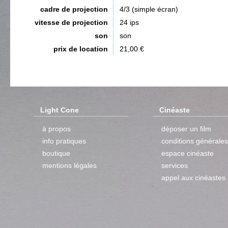
cadre de projection
4/3 (simple écran)
vitesse de projection
24 ips
son
son
prix de location
21,00 €
Light Cone
Cinéaste
à propos
déposer un film
info pratiques
conditions générales
boutique
espace cinéaste
mentions légales
services
appel aux cinéastes