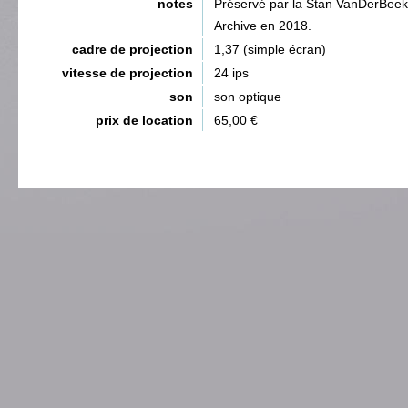
notes
Préservé par la Stan VanDerBeek
Archive en 2018.
cadre de projection
1,37 (simple écran)
vitesse de projection
24 ips
son
son optique
prix de location
65,00 €