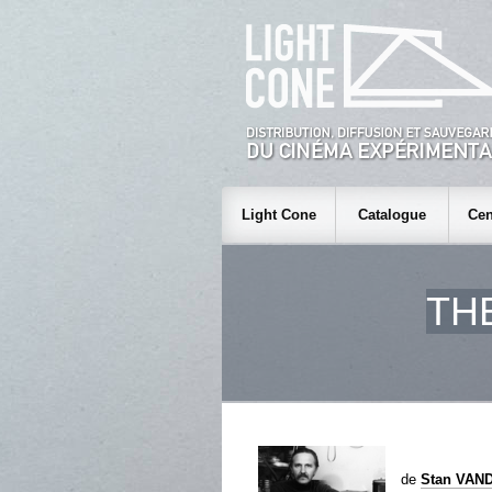
Light Cone
Catalogue
Cen
TH
de
Stan VAN