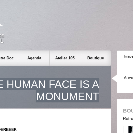
Image
tre Doc
Agenda
Atelier 105
Boutique
Aucu
E HUMAN FACE IS A
MONUMENT
BO
Retro
DERBEEK