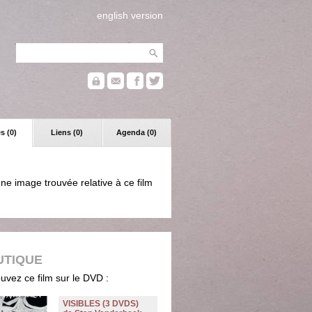
english version
s (0)
Liens (0)
Agenda (0)
ne image trouvée relative à ce film
UTIQUE
uvez ce film sur le DVD :
VISIBLES (3 DVDS)