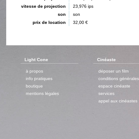
vitesse de projection
23,976 ips
son
son
prix de location
32,00 €
Light Cone
Cinéaste
à propos
déposer un film
info pratiques
conditions générales
boutique
espace cinéaste
mentions légales
services
appel aux cinéastes