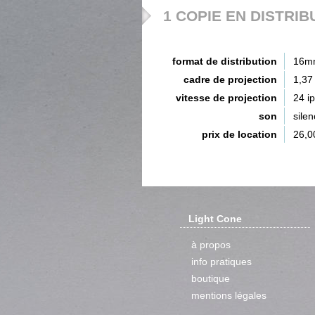
1 COPIE EN DISTRIB
format de distribution
16m
cadre de projection
1,37
vitesse de projection
24 i
son
silen
prix de location
26,0
Light Cone
à propos
info pratiques
boutique
mentions légales