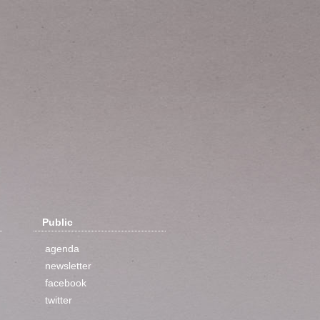
Public
agenda
newsletter
facebook
twitter