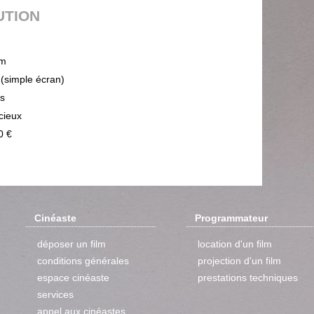
UTION
m
 (simple écran)
ps
cieux
0 €
Cinéaste
Programmateur
déposer un film
location d'un film
conditions générales
projection d'un film
espace cinéaste
prestations techniques
services
appel aux cinéastes