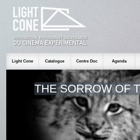
Light Cone
Catalogue
Centre Doc
Agenda
THE SORROW OF T