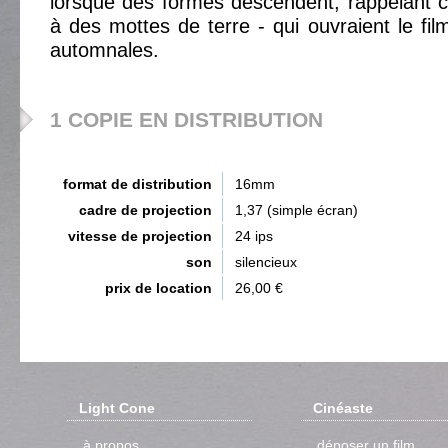
lorsque des formes descendent, rappelant c
à des mottes de terre - qui ouvraient le fil
automnales.
1 COPIE EN DISTRIBUTION
format de distribution
16mm
cadre de projection
1,37 (simple écran)
vitesse de projection
24 ips
son
silencieux
prix de location
26,00 €
Light Cone
Cinéaste
à propos
déposer un film