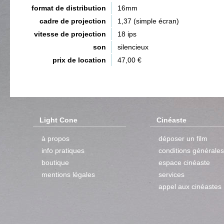
format de distribution
16mm
cadre de projection
1,37 (simple écran)
vitesse de projection
18 ips
son
silencieux
prix de location
47,00 €
Light Cone
Cinéaste
à propos
déposer un film
info pratiques
conditions générales
boutique
espace cinéaste
mentions légales
services
appel aux cinéastes