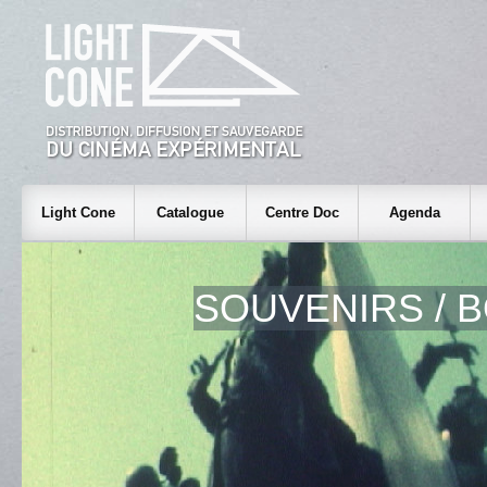
Light Cone
Catalogue
Centre Doc
Agenda
SOUVENIRS / 