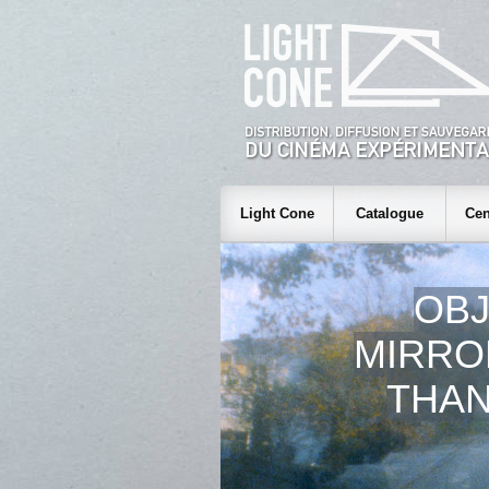
Light Cone
Catalogue
Cen
OBJ
MIRRO
THAN