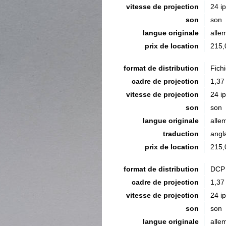
vitesse de projection
24 i
son
son
langue originale
alle
prix de location
215,
format de distribution
Fich
cadre de projection
1,37
vitesse de projection
24 i
son
son
langue originale
alle
traduction
angla
prix de location
215,
format de distribution
DCP 
cadre de projection
1,37
vitesse de projection
24 i
son
son
langue originale
alle