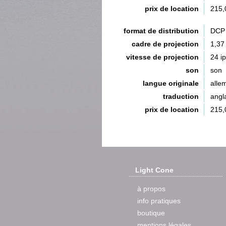
prix de location
215,
format de distribution
DCP 
cadre de projection
1,37
vitesse de projection
24 i
son
son
langue originale
alle
traduction
angla
prix de location
215,
Light Cone
à propos
info pratiques
boutique
mentions légales