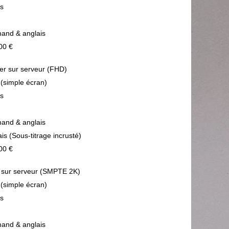
ps
mand & anglais
00 €
ier sur serveur (FHD)
 (simple écran)
ps
mand & anglais
is (Sous-titrage incrusté)
00 €
sur serveur (SMPTE 2K)
 (simple écran)
ps
mand & anglais