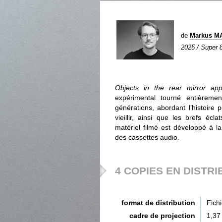
de
Markus M
2025 / Super 8
Objects in the rear mirror app
expérimental tourné entièreme
générations, abordant l’histoire p
vieillir, ainsi que les brefs é
matériel filmé est développé à l
des cassettes audio.
4 COPIES EN DISTRI
format de distribution
Fich
cadre de projection
1,37