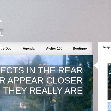
Image
tre Doc
Agenda
Atelier 105
Boutique
ECTS IN THE REAR
R APPEAR CLOSER
 THEY REALLY ARE