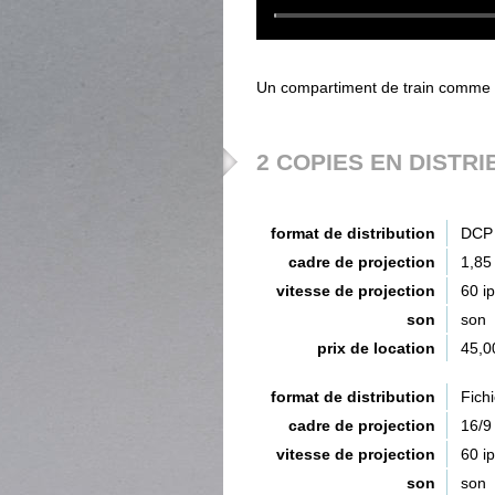
Un compartiment de train comme
2 COPIES EN DISTRI
format de distribution
DCP 
cadre de projection
1,85
vitesse de projection
60 i
son
son
prix de location
45,0
format de distribution
Fich
cadre de projection
16/9
vitesse de projection
60 i
son
son