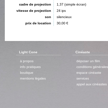
cadre de projection
1,37 (simple écran)
vitesse de projection
24 ips
son
silencieux
prix de location
30,00 €
Light Cone
Cinéaste
à propos
déposer un film
info pratiques
conditions générales
boutique
espace cinéaste
mentions légales
services
appel aux cinéastes