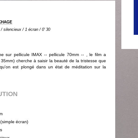
KHAGE
/ silencieux / 1 écran / 0' 30
ine sur pellicule IMAX -- pellicule 70mm -- , le film a
le 35mm) cherche à saisir la beauté de la tristesse que
squ'on est plongé dans un état de méditation sur la
UTION
m
 (simple écran)
ps
cieux