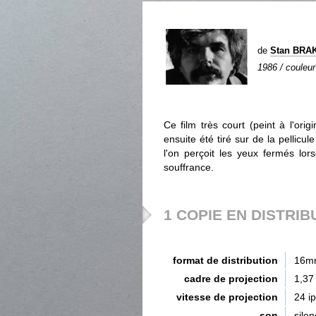
de
Stan BRA
1986 / couleur 
Ce film très court (peint à l'orig
ensuite été tiré sur de la pellicu
l'on perçoit les yeux fermés lor
souffrance.
1 COPIE EN DISTRIB
format de distribution
16m
cadre de projection
1,37
vitesse de projection
24 i
son
silen