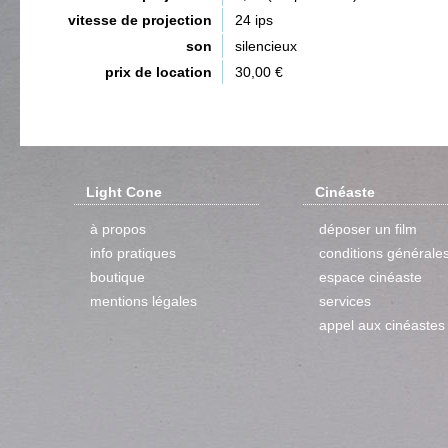
vitesse de projection
24 ips
son
silencieux
prix de location
30,00 €
Light Cone
Cinéaste
à propos
déposer un film
info pratiques
conditions générale
boutique
espace cinéaste
mentions légales
services
appel aux cinéastes