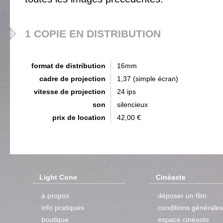
1 COPIE EN DISTRIBUTION
format de distribution
16mm
cadre de projection
1,37 (simple écran)
vitesse de projection
24 ips
son
silencieux
prix de location
42,00 €
Light Cone
Cinéaste
à propos
déposer un film
info pratiques
conditions générales
boutique
espace cinéaste