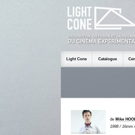
Light Cone
Catalogue
Cen
de
Mike HO
1998 / 16mm / 