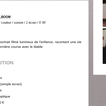
OLBOOM
couleur / sonore / 1 écran / 5' 00
rtrait filmé lumineux de l'enfance, racontant une vie
rnière course avec le diable.
UTION
m
 (simple écran)
ps
optique
0 €