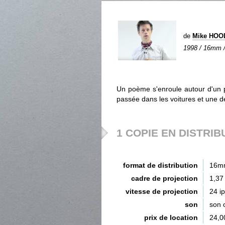
de
Mike HO
1998 / 16mm / 
Un poème s'enroule autour d'un po
passée dans les voitures et une de
1 COPIE EN DISTRIB
format de distribution
16m
cadre de projection
1,37
vitesse de projection
24 i
son
son 
prix de location
24,0