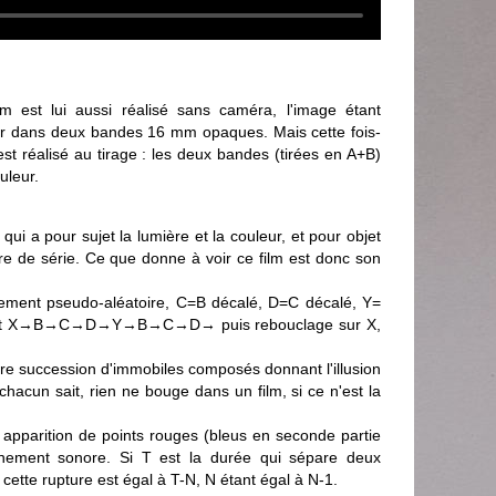
est lui aussi réalisé sans caméra, l'image étant
ur dans deux bandes 16 mm opaques. Mais cette fois-
est réalisé au tirage : les deux bandes (tirées en A+B)
uleur.
qui a pour sujet la lumière et la couleur, et pour objet
ture de série. Ce que donne à voir ce film est donc son
ment pseudo-aléatoire, C=B décalé, D=C décalé, Y=
e est X→B→C→D→Y→B→C→D→ puis rebouclage sur X,
re succession d'immobiles composés donnant l'illusion
cun sait, rien ne bouge dans un film, si ce n'est la
apparition de points rouges (bleus en seconde partie
nement sonore. Si T est la durée qui sépare deux
 cette rupture est égal à T-N, N étant égal à N-1.