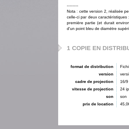
--------
Nota : cette version 2, réalisée p
celle-ci par deux caractéristiques 
première partie (et durait enviro
d'un point bleu de diamètre supéri
1 COPIE EN DISTRIB
format de distribution
Fich
version
vers
cadre de projection
16/9
vitesse de projection
24 i
son
son
prix de location
45,0