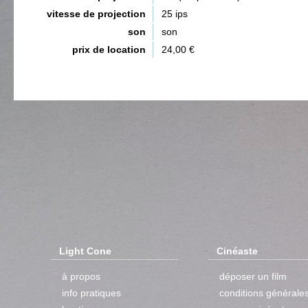
vitesse de projection
25 ips
son
son
prix de location
24,00 €
Light Cone
Cinéaste
à propos
déposer un film
info pratiques
conditions générale