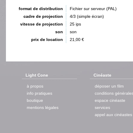
format de distribution
Fichier sur serveur (PAL)
cadre de projection
4/3 (simple écran)
vitesse de projection
25 ips
son
son
prix de location
21,00 €
Light Cone
Cinéaste
à propos
déposer un film
info pratiques
conditions générale
boutique
espace cinéaste
mentions légales
services
appel aux cinéastes