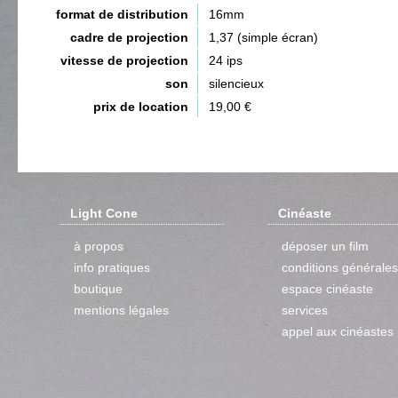
format de distribution
16mm
cadre de projection
1,37 (simple écran)
vitesse de projection
24 ips
son
silencieux
prix de location
19,00 €
Light Cone
Cinéaste
à propos
déposer un film
info pratiques
conditions générales
boutique
espace cinéaste
mentions légales
services
appel aux cinéastes