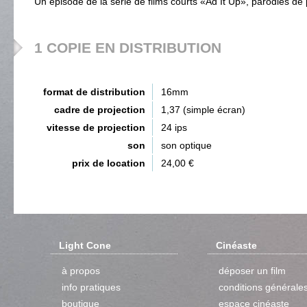
Un épisode de la série de films courts «Ad It Up», parodies de p
1 COPIE EN DISTRIBUTION
format de distribution
16mm
cadre de projection
1,37 (simple écran)
vitesse de projection
24 ips
son
son optique
prix de location
24,00 €
Light Cone
Cinéaste
à propos
déposer un film
info pratiques
conditions générale
boutique
espace cinéaste