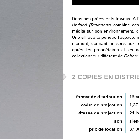
Dans ses précédents travaux, A.Fr
Untitled (Revenant)
combine ces 
médite sur son environnement, d
Une silhouette pénètre l'espace,
moment, donnant un sens aux obj
après les propriétaires et les
collectionneur différent de
Robert'
2 COPIES EN DISTRI
format de distribution
16m
cadre de projection
1,37
vitesse de projection
24 i
son
silen
prix de location
37,0