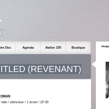
Image
tre Doc
Agenda
Atelier 105
Boutique
ITLED (REVENANT)
IEDMAN
n&b / silencieux / 1 écran / 10' 00