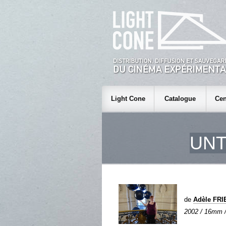
Light Cone
Catalogue
Cen
UNT
de
Adèle FR
2002 / 16mm / 