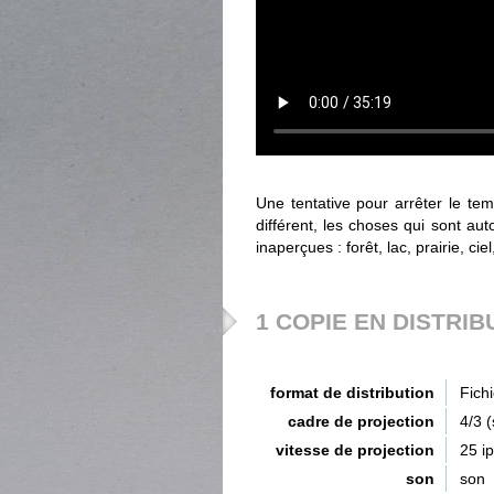
Une tentative pour arrêter le te
différent, les choses qui sont au
inaperçues : forêt, lac, prairie, cie
1 COPIE EN DISTRIB
format de distribution
Fich
cadre de projection
4/3 
vitesse de projection
25 i
son
son