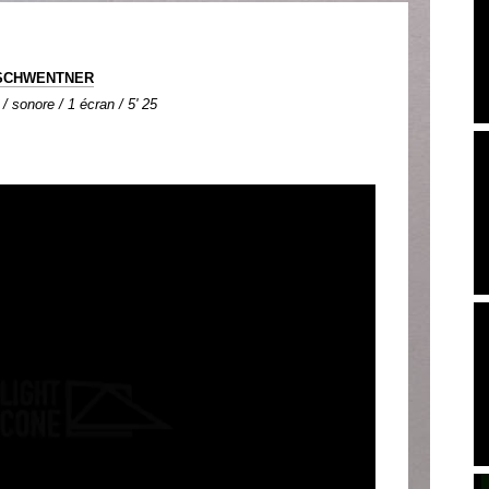
 SCHWENTNER
 / sonore / 1 écran / 5' 25