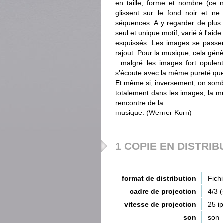
en taille, forme et nombre (ce n
glissent sur le fond noir et ne
séquences. A y regarder de plus p
seul et unique motif, varié à l'aid
esquissés. Les images se passen
rajout. Pour la musique, cela gén
: malgré les images fort opulen
s'écoute avec la même pureté que 
Et même si, inversement, on som
totalement dans les images, la mu
rencontre de la
musique. (Werner Korn)
1 COPIE EN DISTRIB
format de distribution
Fich
cadre de projection
4/3 
vitesse de projection
25 i
son
son