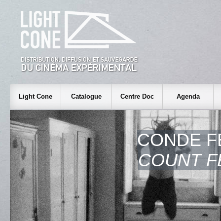
Light Cone
Catalogue
Centre Doc
Agenda
CONDE F
COUNT F