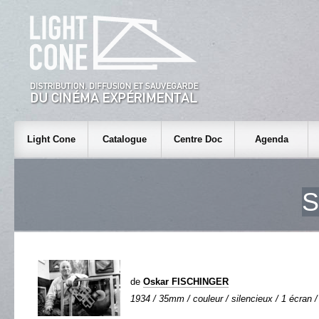
Light Cone
Catalogue
Centre Doc
Agenda
de
Oskar FISCHINGER
1934 / 35mm / couleur / silencieux / 1 écran /