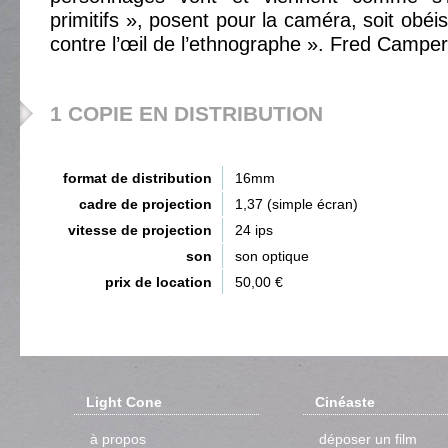
primitifs », posent pour la caméra, soit obéi
contre l’œil de l’ethnographe ». Fred Campe
1 COPIE EN DISTRIBUTION
format de distribution
16mm
cadre de projection
1,37 (simple écran)
vitesse de projection
24 ips
son
son optique
prix de location
50,00 €
Light Cone
Cinéaste
à propos
déposer un film