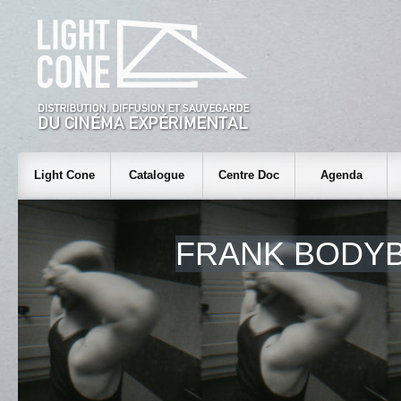
Light Cone
Catalogue
Centre Doc
Agenda
FRANK BODYB