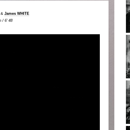
&
James WHITE
 / 6' 48