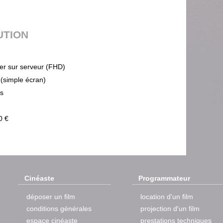
UTION
ier sur serveur (FHD)
 (simple écran)
ps
0 €
Cinéaste
Programmateur
déposer un film
location d'un film
conditions générales
projection d'un film
espace cinéaste
prestations techniques