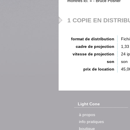
montrés ici. » - Bruce Posner
1 COPIE EN DISTRIB
format de distribution
Fich
cadre de projection
1,33
vitesse de projection
24 i
son
son
prix de location
45,0
Light Cone
à propos
info pratiques
boutique