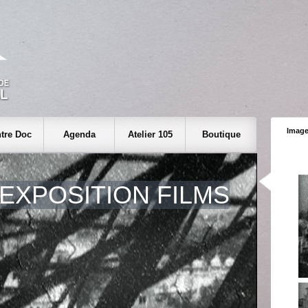
Image
tre Doc
Agenda
Atelier 105
Boutique
 EXPOSITION FILMS