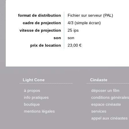
format de distribution
Fichier sur serveur (PAL)
cadre de projection
4/3 (simple écran)
vitesse de projection
25 ips
son
son
prix de location
23,00 €
Light Cone
Cinéaste
à propos
déposer un film
info pratiques
conditions générales
boutique
espace cinéaste
mentions légales
services
appel aux cinéastes