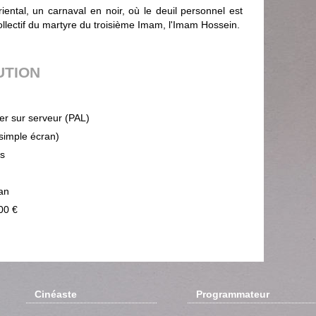
iental, un carnaval en noir, où le deuil personnel est
collectif du martyre du troisième Imam, l'Imam Hossein.
UTION
ier sur serveur (PAL)
(simple écran)
ps
an
00 €
Cinéaste
Programmateur