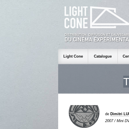
Light Cone
Catalogue
Cen
de
Dimitri L
2007 / Mini DV