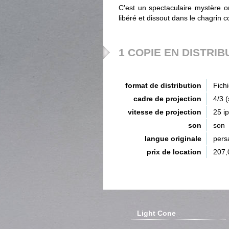
C'est un spectaculaire mystère or
libéré et dissout dans le chagrin 
1 COPIE EN DISTRIB
format de distribution
Fich
cadre de projection
4/3 
vitesse de projection
25 i
son
son
langue originale
pers
prix de location
207,
Light Cone