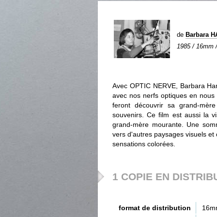
de
Barbara 
1985 / 16mm / 
Avec OPTIC NERVE, Barbara Hammer
avec nos nerfs optiques en nous 
feront découvrir sa grand-mère
souvenirs. Ce film est aussi la 
grand-mère mourante. Une somm
vers d'autres paysages visuels et
sensations colorées.
1 COPIE EN DISTRIB
format de distribution
16m