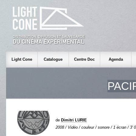
Light Cone
Catalogue
Centre Doc
Agenda
PACI
de
Dimitri LURIE
2008 / Vidéo / couleur / sonore / 1 écran / 3' 