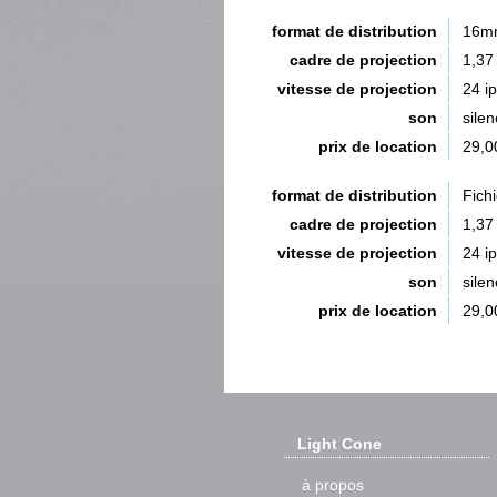
format de distribution
16m
cadre de projection
1,37
vitesse de projection
24 i
son
silen
prix de location
29,0
format de distribution
Fich
cadre de projection
1,37
vitesse de projection
24 i
son
silen
prix de location
29,0
Light Cone
à propos