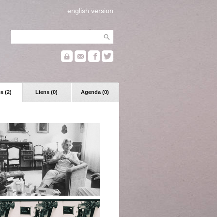
english version
s (2)
Liens (0)
Agenda (0)