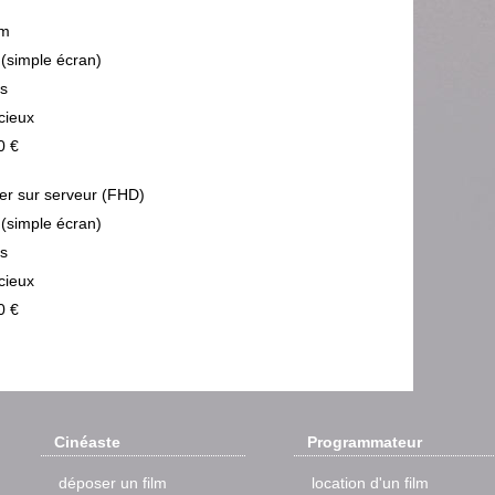
m
 (simple écran)
ps
cieux
0 €
ier sur serveur (FHD)
 (simple écran)
ps
cieux
0 €
Cinéaste
Programmateur
déposer un film
location d'un film