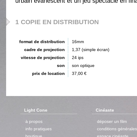
urbain évanescent et un jeu spectacle en fina
1 COPIE EN DISTRIBUTION
format de distribution
16mm
cadre de projection
1,37 (simple écran)
vitesse de projection
24 ips
son
son optique
prix de location
37,00 €
Light Cone
Cinéaste
à propos
déposer un film
info pratiques
conditions générales
boutique
espace cinéaste