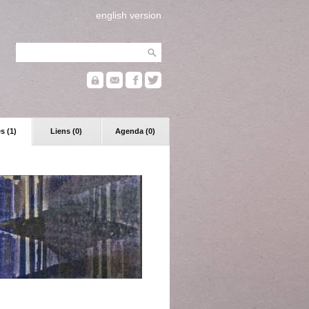
english version
s (1)
Liens (0)
Agenda (0)