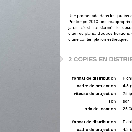
Une promenade dans les jardins d
Printemps 2010 une réappropriati
jardin s'est transformé, le docu
d'autres plans, d'autres horizons
d'une contemplation esthétique.
2 COPIES EN DISTRI
format de distribution
Fich
cadre de projection
4/3 
vitesse de projection
25 i
son
son
prix de location
25,0
format de distribution
Fich
cadre de projection
4/3 