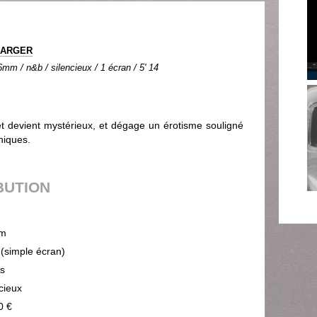
MARGER
mm / n&b / silencieux / 1 écran / 5' 14
et devient mystérieux, et dégage un érotisme souligné
hiques.
BUTION
m
 (simple écran)
ps
cieux
0 €