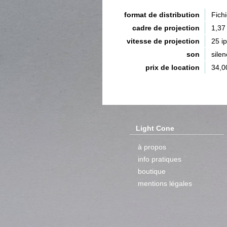
format de distribution
Fich
cadre de projection
1,37
vitesse de projection
25 i
son
silen
prix de location
34,0
Light Cone
à propos
info pratiques
boutique
mentions légales