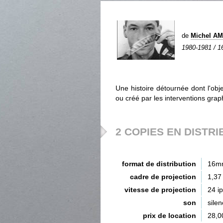
de
Michel A
1980-1981 / 16
Une histoire détournée dont l'obj
ou créé par les interventions grap
2 COPIES EN DISTRI
format de distribution
16m
cadre de projection
1,37
vitesse de projection
24 i
son
silen
prix de location
28,0