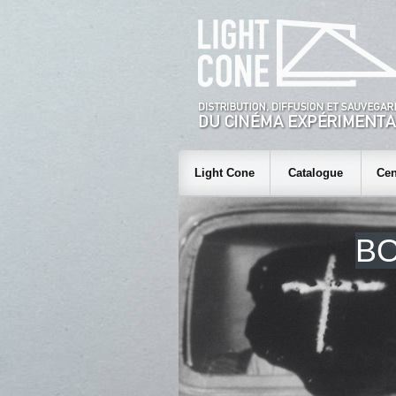
Light Cone
Catalogue
Cen
BO