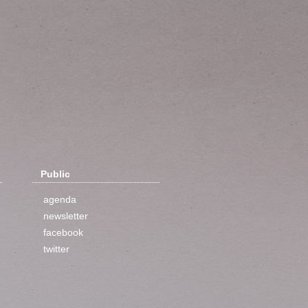
Public
agenda
newsletter
facebook
twitter