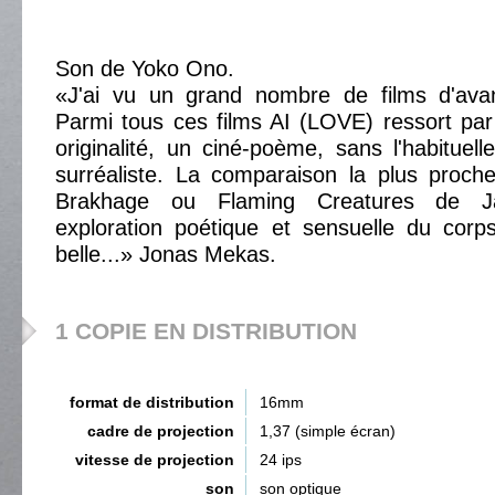
Son de Yoko Ono.
«J'ai vu un grand nombre de films d'avan
Parmi tous ces films AI (LOVE) ressort pa
originalité, un ciné-poème, sans l'habituel
surréaliste. La comparaison la plus proch
Brakhage ou Flaming Creatures de J
exploration poétique et sensuelle du corps..
belle...» Jonas Mekas.
1 COPIE EN DISTRIBUTION
format de distribution
16mm
cadre de projection
1,37 (simple écran)
vitesse de projection
24 ips
son
son optique