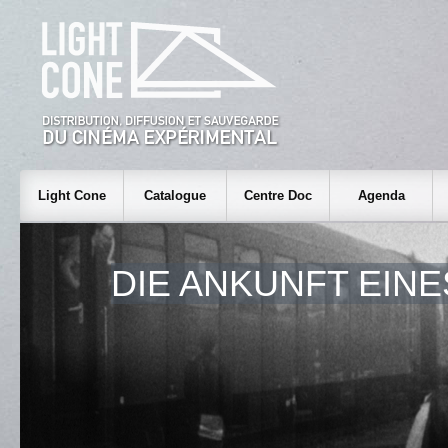
Light Cone
Catalogue
Centre Doc
Agenda
DIE ANKUNFT EIN