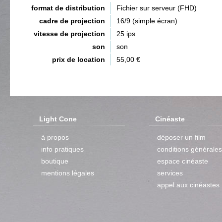
format de distribution
Fichier sur serveur (FHD)
cadre de projection
16/9 (simple écran)
vitesse de projection
25 ips
son
son
prix de location
55,00 €
Light Cone
Cinéaste
à propos
déposer un film
info pratiques
conditions générales
boutique
espace cinéaste
mentions légales
services
appel aux cinéastes