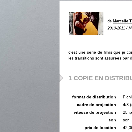
de
Marcelle 
2010-2011 / Mi
c'est une série de films que je c
les transitions sont assurées par 
1 COPIE EN DISTRIB
format de distribution
Fich
cadre de projection
4/3 
vitesse de projection
25 i
son
son
prix de location
42,0