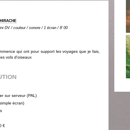
THIRACHE
ni DV / couleur / sonore / 1 écran / 8' 00
ommence qui ont pour support les voyages que je fais,
des vols d'oiseaux
UTION
ier sur serveur (PAL)
(simple écran)
ps
0 €