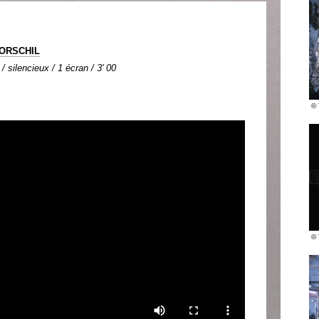
ORSCHIL
/ silencieux / 1 écran / 3' 00
© 
© 