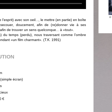
© 
esprit) avec son oeil..., le mettre (en partie) en boîte
secouer, doucement, afin de (re)donner vie à ses
 afin de trouver un sens quelconque... à «tout».
in) du temps (perdu), nous traversant comme l'ombre
pendant «un film charmant». (T.K. 1991)
UTION
m
 (simple écran)
ps
cieux
0 €