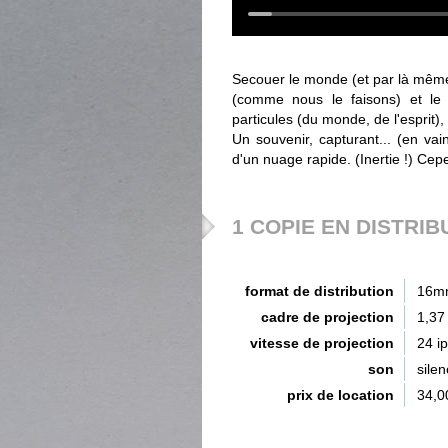
Secouer le monde (et par là même l'
(comme nous le faisons) et le 
particules (du monde, de l'esprit),
Un souvenir, capturant... (en va
d'un nuage rapide. (Inertie !) Ce
1 COPIE EN DISTRIB
format de distribution
16m
cadre de projection
1,37
vitesse de projection
24 i
son
silen
prix de location
34,0