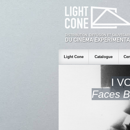
Light Cone
Catalogue
Cen
I V
Faces B