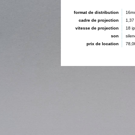
format de distribution
16m
cadre de projection
1,37
vitesse de projection
18 i
son
silen
prix de location
78,0