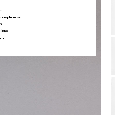
m
 (simple écran)
ps
cieux
0 €