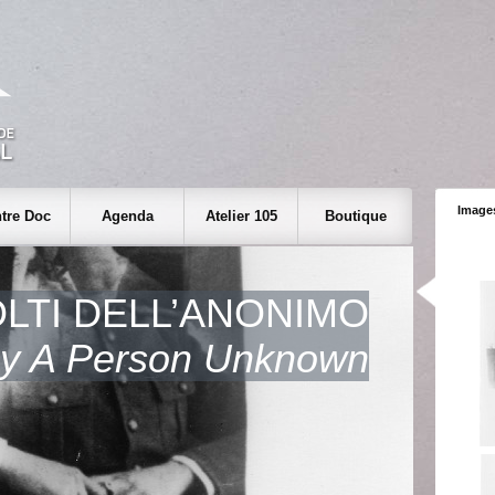
Images
tre Doc
Agenda
Atelier 105
Boutique
OLTI DELL’ANONIMO
y A Person Unknown