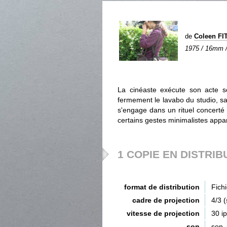
de
Coleen F
1975 / 16mm / 
La cinéaste exécute son acte s
fermement le lavabo du studio, sal
s'engage dans un rituel concerté
certains gestes minimalistes appart
1 COPIE EN DISTRIB
format de distribution
Fich
cadre de projection
4/3 
vitesse de projection
30 i
son
son