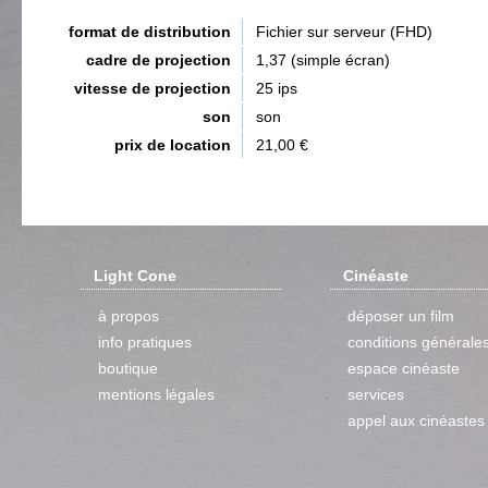
format de distribution
Fichier sur serveur (FHD)
cadre de projection
1,37 (simple écran)
vitesse de projection
25 ips
son
son
prix de location
21,00 €
Light Cone
Cinéaste
à propos
déposer un film
info pratiques
conditions générale
boutique
espace cinéaste
mentions légales
services
appel aux cinéastes