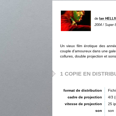
de
Ian HELL
2004 / Super 8
Un vieux film érotique des anné
couple d’amoureux dans une galeri
collures, double projection et sons
1 COPIE EN DISTRIB
format de distribution
Fich
cadre de projection
4/3 
vitesse de projection
25 i
son
son