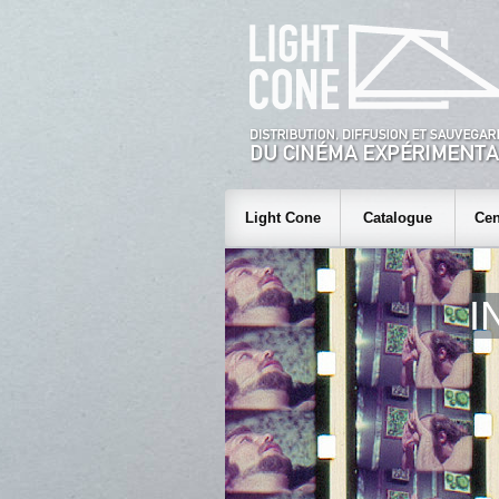
Light Cone
Catalogue
Cen
I