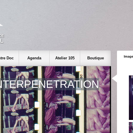
Image
tre Doc
Agenda
Atelier 105
Boutique
NTERPENETRATION