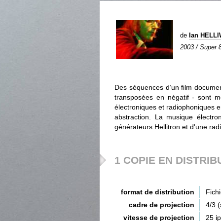
de
Ian HELL
2003 / Super 8
Des séquences d’un film document
transposées en négatif - sont m
électroniques et radiophoniques ent
abstraction. La musique électr
générateurs Hellitron et d'une radi
1 COPIE EN DISTRIB
format de distribution
Fich
cadre de projection
4/3 
vitesse de projection
25 i