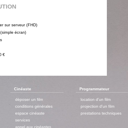
UTION
ier sur serveur (FHD)
 (simple écran)
ps
0 €
Cinéaste
Programmateur
déposer un film
location d'un film
conditions générales
projection d'un film
espace cinéaste
prestations techniques
services
appel aux cinéastes