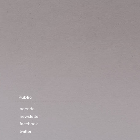
Public
agenda
newsletter
facebook
twitter