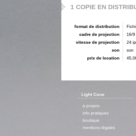
1 COPIE EN DISTRIB
format de distribution
Fich
cadre de projection
16/9
vitesse de projection
24 i
son
son
prix de location
45,0
Light Cone
à propos
info pratiques
boutique
mentions légales